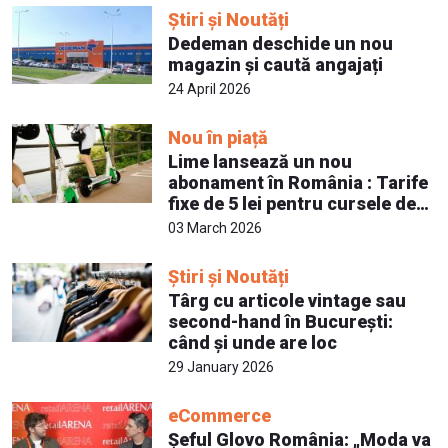
Știri și Noutăți
Dedeman deschide un nou
magazin și caută angajați
24 April 2026
Nou în piață
Lime lansează un nou
abonament în România : Tarife
fixe de 5 lei pentru cursele de
până la 20 de minute
03 March 2026
Știri și Noutăți
Târg cu articole vintage sau
second-hand în București:
când și unde are loc
29 January 2026
eCommerce
Șeful Glovo România: „Moda va