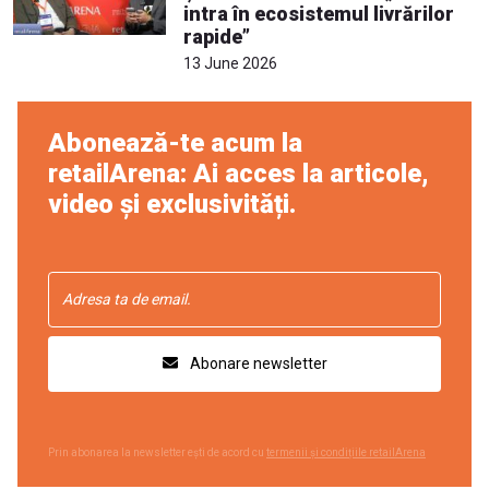
intra în ecosistemul livrărilor
rapide”
13 June 2026
Abonează-te acum la
retailArena: Ai acces la articole,
video și exclusivități.
Abonare newsletter
Prin abonarea la newsletter ești de acord cu
termenii și condițiile retailArena