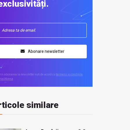
exclusivități.
Abonare newsletter
rin abonarea la newsletter ești de acord cu
termenii și condițiile
etailArena
ticole similare