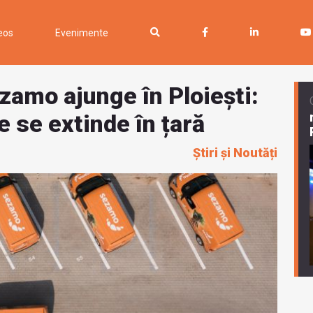
eos
Evenimente
ezamo ajunge în Ploiești:
 se extinde în țară
Știri și Noutăți