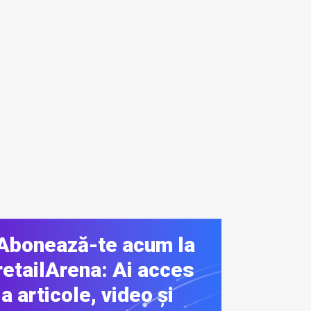
Abonează-te acum la
retailArena: Ai acces
la articole, video și