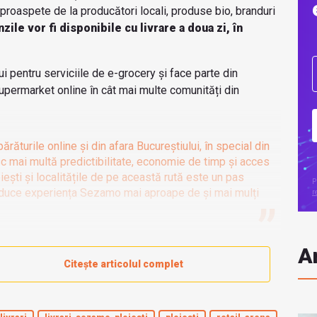
 proaspete de la producători locali, produse bio, branduri
ile vor fi disponibile cu livrare a doua zi, în
ui pentru serviciile de e-grocery și face parte din
permarket online în cât mai multe comunități din
ăturile online și din afara Bucureștiului, în special din
resc mai multă predictibilitate, economie de timp și acces
iești și localitățile de pe această rută este un pas
P
aduce experiența Sezamo mai aproape de și mai mulți
r
Ar
Citește articolul complet