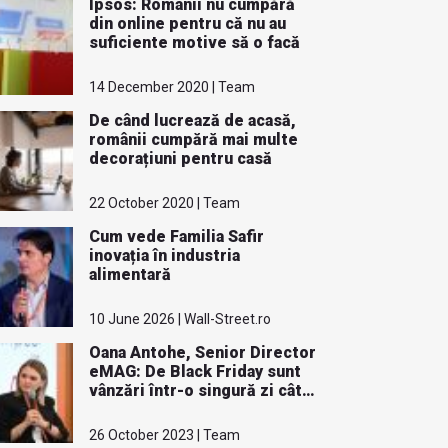
Ipsos: Românii nu cumpără
din online pentru că nu au
suficiente motive să o facă
14 December 2020 | Team
De când lucrează de acasă,
românii cumpără mai multe
decorațiuni pentru casă
22 October 2020 | Team
Cum vede Familia Safir
inovația în industria
alimentară
10 June 2026 | Wall-Street.ro
Oana Antohe, Senior Director
eMAG: ​​​​​​De Black Friday sunt
vânzări într-o singură zi cât
într-o lună de vară ​
26 October 2023 | Team