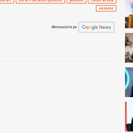
livrari
livrari-sezamo-ploiesti
ploiesti
retail-arena
sezamo
Abonează-te pe