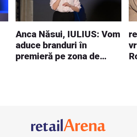
Anca Năsui, IULIUS: Vom
r
aduce branduri în
v
premieră pe zona de
R
Fashion. RIVUS va avea
cea mai mare suprafață
de retail