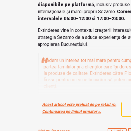
disponibile pe platformă
, inclusiv produse
internaționale și mărci proprii Sezamo.
Comenz
intervalele 06:00–12:00 și 17:00–23:00.
Extinderea vine în contextul creșterii interesul
strategia Sezamo de a aduce experiența de su
apropierea Bucureștiului.
Vedem un interes tot mai mare pentru cumpăr
partea familiilor și a clienților care își do
la produse de calitate. Extinderea către Plo
firesc pentru noi și ne bucurăm să putem 
clienți.
Acest articol este preluat de pe retail.ro.
Continuarea pe linkul urmator ».
Mai multe despre: