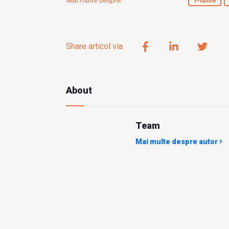
1-iunie
Share articol via
About
Team
Mai multe despre autor