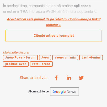
În același timp, compania a ales să amâne
aplicarea
creșterii TVA
în broșura AVON până în luna septembrie,
pentru a oferi consumatorilor o tranziție mai echilibrată
într-
Acest articol este preluat de pe retail.ro. Continuarea pe linkul
un context economic sensibil.
urmator ».
Citește articolul complet
Mai multe despre:
Anew-Power-Serum
Avon
avon-romania
Lash-Genius
produse-avon
retail-arena
Share articol via
Abonează-te pe