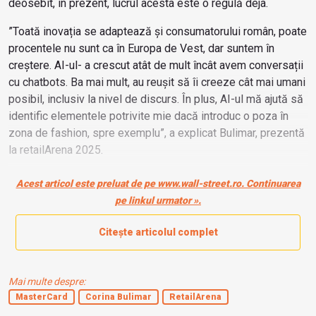
deosebit, în prezent, lucrul acesta este o regulă deja.
”Toată inovația se adaptează și consumatorului român, poate
procentele nu sunt ca în Europa de Vest, dar suntem în
creștere. AI-ul- a crescut atât de mult încât avem conversații
cu chatbots. Ba mai mult, au reușit să îi creeze cât mai umani
posibil, inclusiv la nivel de discurs. În plus, AI-ul mă ajută să
identific elementele potrivite mie dacă introduc o poza în
zona de fashion, spre exemplu”, a explicat Bulimar, prezentă
la retailArena 2025.
Aceasta a amintit de câteva oportunități majore pentru
Acest articol este preluat de pe www.wall-street.ro. Continuarea
comercianți, mai exact:
pe linkul urmator ».
Citește articolul complet
Mai multe despre:
MasterCard
Corina Bulimar
RetailArena