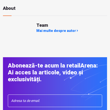
About
Team
Mai multe despre autor
Abonează-te acum la retailArena:
Ai acces la articole, video și
exclusivități.