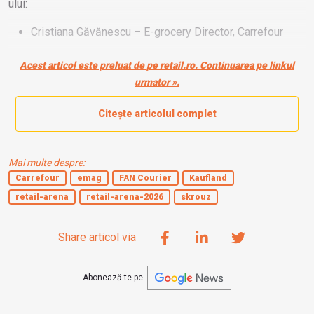
ului:
Cristiana Găvănescu – E-grocery Director, Carrefour
Jean Michel Goncalves – Group Director of Business
Acest articol este preluat de pe retail.ro. Continuarea pe linkul
Development, Oney Bank
urmator ».
Citește articolul complet
Mai multe despre:
Carrefour
emag
FAN Courier
Kaufland
retail-arena
retail-arena-2026
skrouz
Share articol via
Abonează-te pe